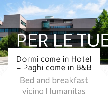
PER LE TU
VISITE IN
Dormi come in Hotel
– Paghi come in B&B
HUMANITA
Bed and breakfast
vicino Humanitas
SERVIZIO