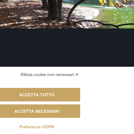
Rifiuta cookie non necessari ✕
ACCETTA TUTTO
ACCETTA NECESSARI
Preferenze GDPR
800967 Pec: bottondorodue@pec.it