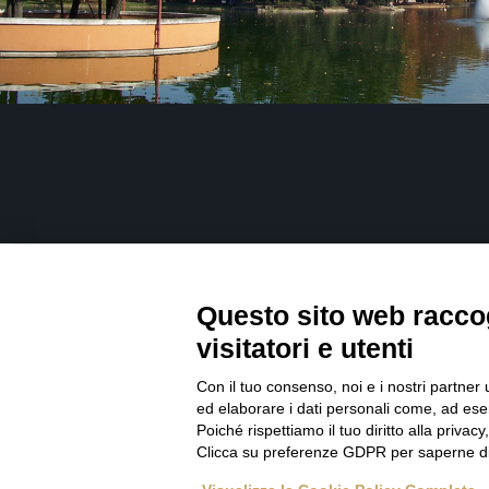
Facebook
Questo sito web raccog
visitatori e utenti
Con il tuo consenso, noi e i nostri partner 
ed elaborare i dati personali come, ad esem
Poiché rispettiamo il tuo diritto alla privacy
Clicca su preferenze GDPR per saperne di
© Copyright | BOTTON D'ORO 2 di Davide De Podestà 