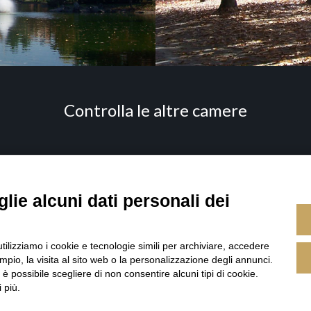
Controlla le altre camere
Instagram
TripAdvisor
lie alcuni dati personali dei
utilizziamo i cookie e tecnologie simili per archiviare, accedere
pio, la visita al sito web o la personalizzazione degli annunci.
, è possibile scegliere di non consentire alcuni tipi di cookie.
 più.
- Via Giuseppe Verdi, 212 - 20080 Basiglio (MI) | C.F. DPDDVD90L10F205R | P.Iva 08007