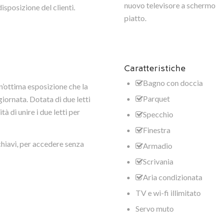
nuovo televisore a schermo
disposizione del clienti.
piatto.
Caratteristiche
Bagno con doccia
’ottima esposizione che la
Parquet
iornata. Dotata di due letti
tà di unire i due letti per
Specchio
Finestra
 chiavi, per accedere senza
Armadio
Scrivania
Aria condizionata
TV e wi-fi illimitato
Servo muto