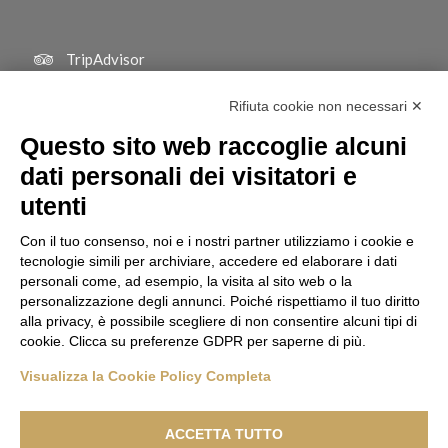
TripAdvisor
Rifiuta cookie non necessari ✕
Questo sito web raccoglie alcuni
dati personali dei visitatori e
utenti
Con il tuo consenso, noi e i nostri partner utilizziamo i cookie e
tecnologie simili per archiviare, accedere ed elaborare i dati
personali come, ad esempio, la visita al sito web o la
personalizzazione degli annunci. Poiché rispettiamo il tuo diritto
alla privacy, è possibile scegliere di non consentire alcuni tipi di
cookie. Clicca su preferenze GDPR per saperne di più.
Visualizza la Cookie Policy Completa
© Copyright | BOTTON D'ORO 2 di Davide De Podestà - Via Giuseppe
Verdi, 212 - 20080 Basiglio (MI) | C.F. DPDDVD90L10F205R | P.Iva
ACCETTA TUTTO
08007800967 Pec: bottondorodue@pec.it