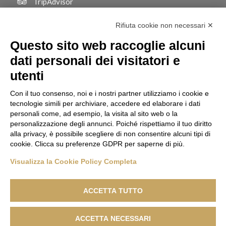
TripAdvisor
Rifiuta cookie non necessari ✕
Questo sito web raccoglie alcuni
dati personali dei visitatori e
utenti
Con il tuo consenso, noi e i nostri partner utilizziamo i cookie e
tecnologie simili per archiviare, accedere ed elaborare i dati
personali come, ad esempio, la visita al sito web o la
personalizzazione degli annunci. Poiché rispettiamo il tuo diritto
alla privacy, è possibile scegliere di non consentire alcuni tipi di
cookie. Clicca su preferenze GDPR per saperne di più.
Visualizza la Cookie Policy Completa
© Copyright | BOTTON D'ORO 2 di Davide De Podestà - Via Giuseppe
Verdi, 212 - 20080 Basiglio (MI) | C.F. DPDDVD90L10F205R | P.Iva
ACCETTA TUTTO
08007800967 Pec: bottondorodue@pec.it
CIN Botton D'Oro 2: IT015015B4GR6TDDC5 | CIN Appartamento EMMA:
ACCETTA NECESSARI
IT015015B4FFB2WNQC | CIN Appartamento BEA: IT015189B45NQW63PZ