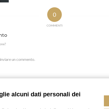
0
COMMENTI
nto
ione?
inviare un commento.
Instagram
TripAdvisor
lie alcuni dati personali dei