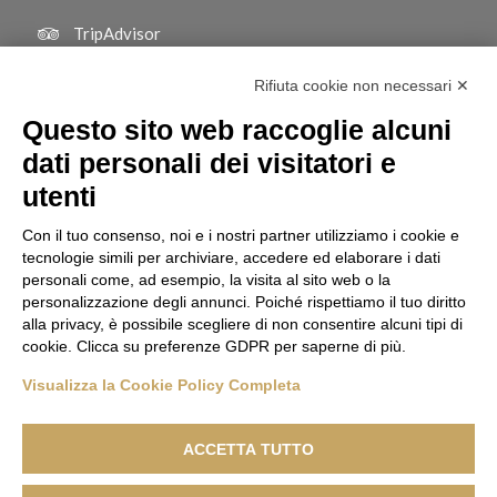
TripAdvisor
Rifiuta cookie non necessari ✕
Questo sito web raccoglie alcuni
dati personali dei visitatori e
utenti
Con il tuo consenso, noi e i nostri partner utilizziamo i cookie e
tecnologie simili per archiviare, accedere ed elaborare i dati
personali come, ad esempio, la visita al sito web o la
personalizzazione degli annunci. Poiché rispettiamo il tuo diritto
alla privacy, è possibile scegliere di non consentire alcuni tipi di
cookie. Clicca su preferenze GDPR per saperne di più.
Visualizza la Cookie Policy Completa
© Copyright | BOTTON D'ORO 2 di Davide De Podestà - Via Giuseppe
Verdi, 212 - 20080 Basiglio (MI) | C.F. DPDDVD90L10F205R | P.Iva
ACCETTA TUTTO
08007800967 Pec: bottondorodue@pec.it
CIN Botton D'Oro 2: IT015015B4GR6TDDC5 | CIN Appartamento EMMA: