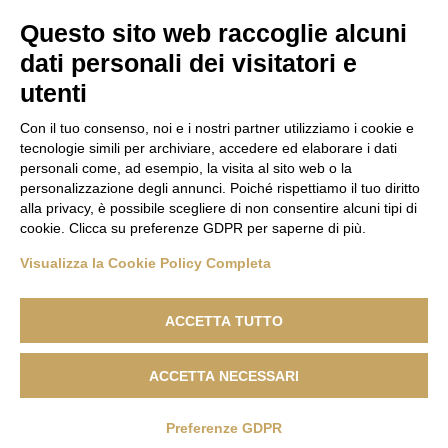
Questo sito web raccoglie alcuni
dati personali dei visitatori e
utenti
Con il tuo consenso, noi e i nostri partner utilizziamo i cookie e
tecnologie simili per archiviare, accedere ed elaborare i dati
personali come, ad esempio, la visita al sito web o la
personalizzazione degli annunci. Poiché rispettiamo il tuo diritto
alla privacy, è possibile scegliere di non consentire alcuni tipi di
cookie. Clicca su preferenze GDPR per saperne di più.
Visualizza la Cookie Policy Completa
© Copyright | BOTTON D'ORO 2 di Davide De Podestà - Via Giuseppe
Verdi, 212 - 20080 Basiglio (MI) | C.F. DPDDVD90L10F205R | P.Iva
ACCETTA TUTTO
08007800967 Pec: bottondorodue@pec.it
CIN Botton D'Oro 2: IT015015B4GR6TDDC5 | CIN Appartamento EMMA:
ACCETTA NECESSARI
IT015015B4FFB2WNQC | CIN Appartamento BEA: IT015189B45NQW63PZ
Informative e privacy policy
|
Modifica preferenze Cookie
| Sito a cura di
Preferenze GDPR
newmaxLab | Marketing per Professionisti e Piccole Medie Imprese