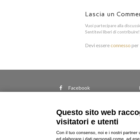
Lascia un Comme
Vuoi partecipare alla discuss
Sentitevi liberi di contribuire!
Devi essere
connesso
per 
Facebook
Questo sito web raccog
visitatori e utenti
Con il tuo consenso, noi e i nostri partner 
© Copyright | BOTTON D'ORO 2 di Davide De Podestà 
ed elaborare i dati personali come, ad esem