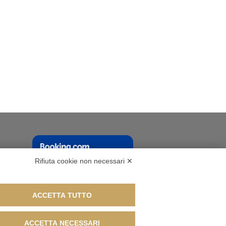
Rifiuta cookie non necessari ✕
ACCETTA TUTTO
800967 Pec: bottondorodue@pec.it
ACCETTA NECESSARI