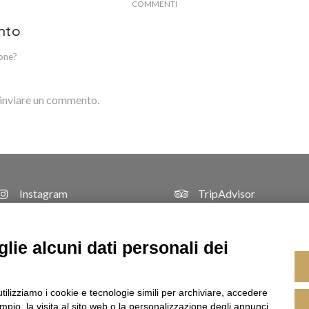
COMMENTI
nto
ione?
inviare un commento.
Instagram
TripAdvisor
lie alcuni dati personali dei
utilizziamo i cookie e tecnologie simili per archiviare, accedere
- Via Giuseppe Verdi, 212 - 20080 Basiglio (MI) | C.F. DPDDVD90L10F205R | P.Iva 08007
pio, la visita al sito web o la personalizzazione degli annunci.