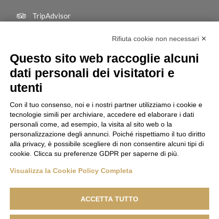
TripAdvisor
Rifiuta cookie non necessari ✕
Questo sito web raccoglie alcuni
dati personali dei visitatori e
utenti
Con il tuo consenso, noi e i nostri partner utilizziamo i cookie e
tecnologie simili per archiviare, accedere ed elaborare i dati
personali come, ad esempio, la visita al sito web o la
personalizzazione degli annunci. Poiché rispettiamo il tuo diritto
alla privacy, è possibile scegliere di non consentire alcuni tipi di
cookie. Clicca su preferenze GDPR per saperne di più.
Visualizza la Cookie Policy Completa
© Copyright | BOTTON D'ORO 2 di Davide De Podestà - Via Giuseppe
Verdi, 212 - 20080 Basiglio (MI) | C.F. DPDDVD90L10F205R | P.Iva
ACCETTA TUTTO
08007800967 Pec: bottondorodue@pec.it
CIN Botton D'Oro 2: IT015015B4GR6TDDC5 | CIN Appartamento EMMA: